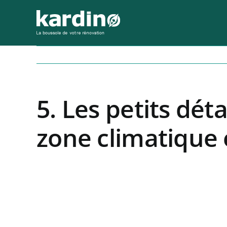
Passer
au
contenu
5. Les petits déta
zone climatique e