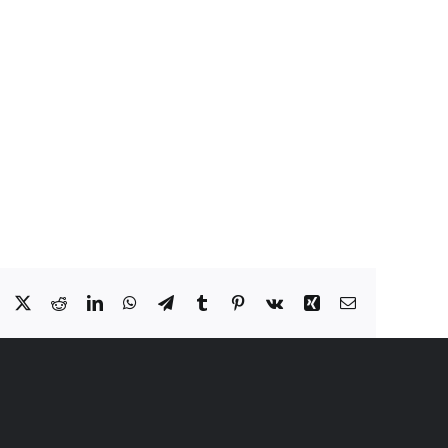
Facebook
X
Reddit
LinkedIn
WhatsApp
Telegram
Tumblr
Pinterest
Vk
Xing
Email